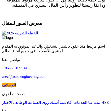
تؤكد خطة 2026 رؤيتنا في أن نكون شريكًا موثوقًا للمعرفة
وداعمًا رئيسيًا لتطوير رأس المال البشري في المنطقة
.
معرض الصور للمقال
اسم مرتبط منذ عقود بالتميز التشغيلي والدعم الموثوق به المقدم
لمنتجي الأسمنت في جميع أنحاء العالم.
تواصل معنا
+20-225169514
asec@asec-engineering.com
الوظائف
صفحات أخرى
HSE
نبذة عنا
الخدمات
أكاديمية أسيك
رؤى الصناعة
الوظائف
الأخبار