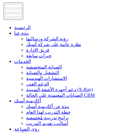
الرئيسية
نبذة عنا
رؤية الشركة ورسالتها
نظرة عامة على شركة أسيك
فريق الإدارة
خبرات سابقة
الخدمات
الصيانة المتخصصة
التشغيل والصيانة
الاستشارات الهندسية
الدعم الفني
دعم أجهزة الأشعة السينية (X-Ray)
الصيانات المعتمدة علي الحالة CBM
أكاديمية أسيك
نبذة عن أكاديمية أسيك
خطة التدريب لهذا العام
برامج تدريبية مُخصصة
أساليب تقديم التدريب
رؤى الصناعة