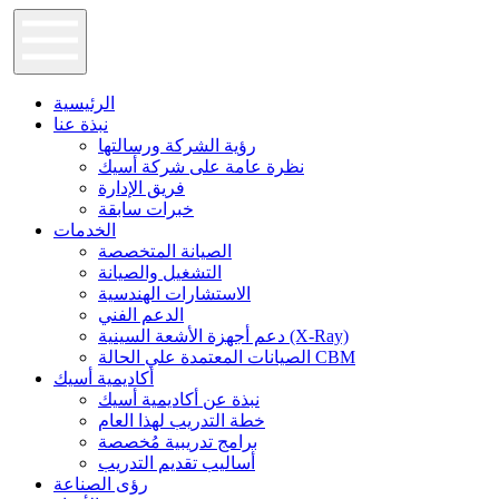
الرئيسية
نبذة عنا
رؤية الشركة ورسالتها
نظرة عامة على شركة أسيك
فريق الإدارة
خبرات سابقة
الخدمات
الصيانة المتخصصة
التشغيل والصيانة
الاستشارات الهندسية
الدعم الفني
دعم أجهزة الأشعة السينية (X-Ray)
الصيانات المعتمدة علي الحالة CBM
أكاديمية أسيك
نبذة عن أكاديمية أسيك
خطة التدريب لهذا العام
برامج تدريبية مُخصصة
أساليب تقديم التدريب
رؤى الصناعة