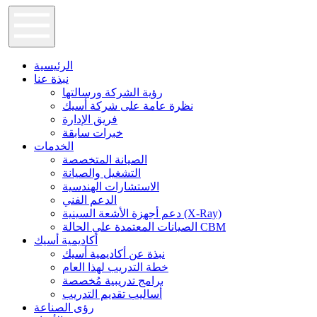
الرئيسية
نبذة عنا
رؤية الشركة ورسالتها
نظرة عامة على شركة أسيك
فريق الإدارة
خبرات سابقة
الخدمات
الصيانة المتخصصة
التشغيل والصيانة
الاستشارات الهندسية
الدعم الفني
دعم أجهزة الأشعة السينية (X-Ray)
الصيانات المعتمدة علي الحالة CBM
أكاديمية أسيك
نبذة عن أكاديمية أسيك
خطة التدريب لهذا العام
برامج تدريبية مُخصصة
أساليب تقديم التدريب
رؤى الصناعة