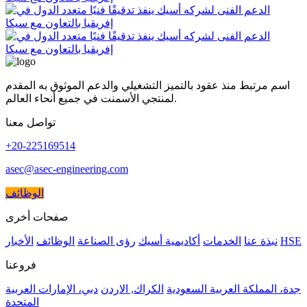
اسم مرتبط منذ عقود بالتميز التشغيلي والدعم الموثوق به المقدم
لمنتجي الأسمنت في جميع أنحاء العالم.
تواصل معنا
+20-225169514
asec@asec-engineering.com
الوظائف
صفحات أخرى
HSE
نبذة عنا
الخدمات
أكاديمية أسيك
رؤى الصناعة
الوظائف
الأخبار
فروعنا
جدة، المملكة العربية السعودية
الكراك, الاردن
دبي، الإمارات العربية
المتحدة